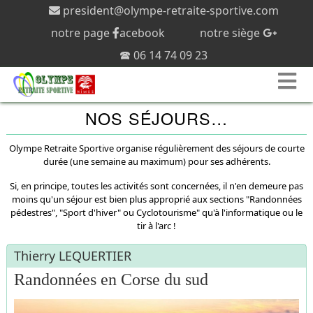
president@olympe-retraite-sportive.com
notre page
acebook
notre siège
🕿 06 14 74 09 23
NOS SÉJOURS…
Olympe Retraite Sportive organise régulièrement des séjours de courte
durée (une semaine au maximum) pour ses adhérents.
Si, en principe, toutes les activités sont concernées, il n'en demeure pas
moins qu'un séjour est bien plus approprié aux sections "Randonnées
pédestres", "Sport d'hiver" ou Cyclotourisme" qu'à l'informatique ou le
tir à l'arc !
Thierry LEQUERTIER
Randonnées en Corse du sud