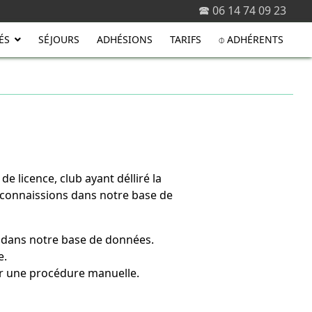
🕿 06 14 74 09 23
ÉS
SÉJOURS
ADHÉSIONS
TARIFS
⌽ ADHÉRENTS
e licence, club ayant délliré la
reconnaissions dans notre base de
e dans notre base de données.
e.
our une procédure manuelle.