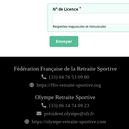
N° de Licence
Respectez majuscules et minuscules
Envoyer
Fédération Française de la Retraite Sportive
(33) 04 76 53 09 80
https://ffrs-retraite-sportive.org
Olympe Retraite Sportive
(33) 06 14 74 09 23
président.olympe@sfr.fr
https://olympe-retraite-sportive.com