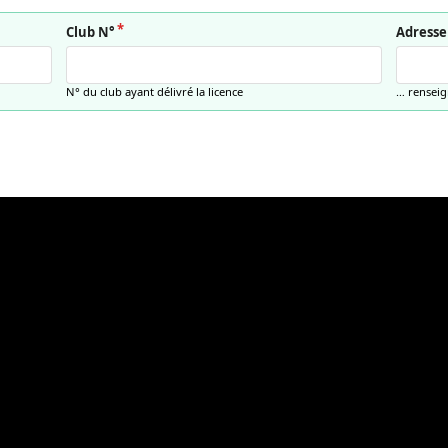
Club N°
Adresse
N° du club ayant délivré la licence
… renseig